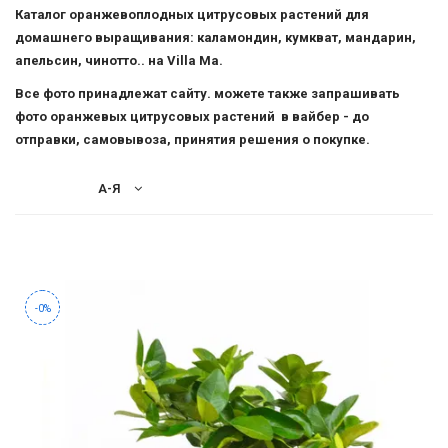
-
Каталог
Каталог оранжевоплодных цитрусовых растений для
2026!
домашнего выращивания: каламондин, кумкват, мандарин,
Каламондин
апельсин, чинотто.. на Villa Ma.
Кумкват
Все фото принадлежат сайту. можете также запрашивать
фото оранжевых цитрусовых растений в вайбер - до
Апельсин
ВОЙТИ
отправки, самовывоза, принятия решения о покупке.
Мандарин
ЗАБЫЛИ
А-Я
Чинотто
ПАРОЛЬ?
Разные
гибриды
цитрусы
-0%