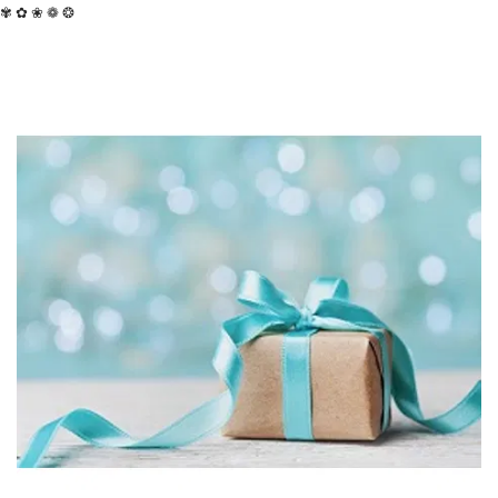
-
✾ ✿ ❀ ❁ ❂
2026!
ВОЙТИ
ЗАБЫЛИ
ПАРОЛЬ?