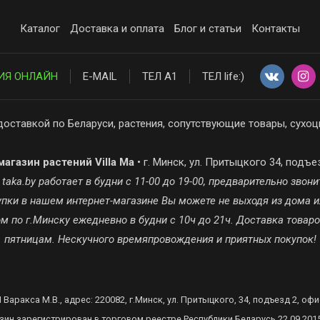
Каталог
Доставка и оплата
Блог и статьи
Контакты
ИЯ ОНЛАЙН
E-MAIL
ТЕЛ А1
ТЕЛ life:)
доставкой по Беларуси, растения, сопутствующие товары, сухоц
агазин растений Villa Ma
• г. Минск, ул. Притыцкого 34, подъе
ka.by работает в будни с 11-00 до 19-00, предварительно звонит
окупки в нашем интернет-магазине Вы можете не выходя из дома и
 по г.Минску ежедневно в будни с 10ч до 21ч. Доставка товар
пятницам. Нескучного времяпровождения и приятных покупок!
 Варакса М.В., адрес: 220082, г.Минск, ул. Притыцкого, 34, подъезд 2, офи
зин зарегистрирован в торговом реестре Республики Беларусь 22.09.201