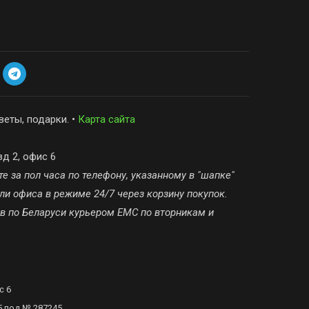
веты, подарки. •
Карта сайта
зд 2, офис 6
е за пол часа по телефону, указанному в "шапке"
ли офиса в режиме 24/7 через корзину покупок.
ов по Беларуси курьером ЕМС по вторникам и
с 6
5 под № 287245