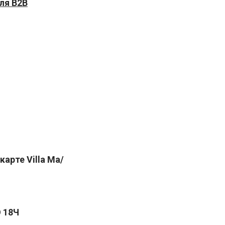
ля B2B
карте Villa Ma/
 18Ч