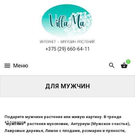
КАТАЛОГ
КАК
ЗАКАЗАТЬ
СТАТЬИ
+375 (29) 660-64-11
0
НОВОСТИ,
АКЦИИ
ОТЗЫВЫ
ДЛЯ МУЖЧИН
ЮРЛИЦАМ
УСЛУГИ
Подарите мужчине растение или живую картину. В тренде
15 товаров
"мужские" растения мухоловки, Антуриум (Мужское счастье),
ОДНОЛЕТНИЕ
Лавровые деревья, Лимон с плодами, розмарин и пряности,