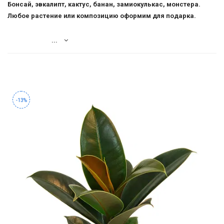
-
Бонсай, эвкалипт, кактус, банан, замиокулькас, монстера.
2026!
Любое растение или композицию оформим для подарка.
...
ВОЙТИ
ЗАБЫЛИ
ПАРОЛЬ?
-13%