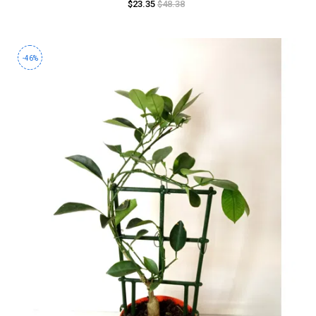
$23.35
$48.38
-46%