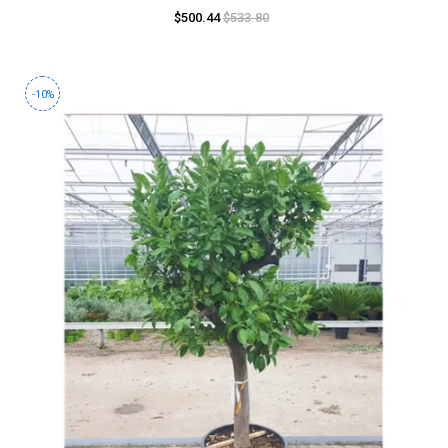
$500.44
$533.80
-10%