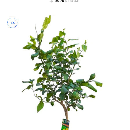
$106.76
$113.43
-4%