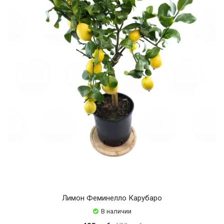
Лимон Феминелло Карубаро
В наличии