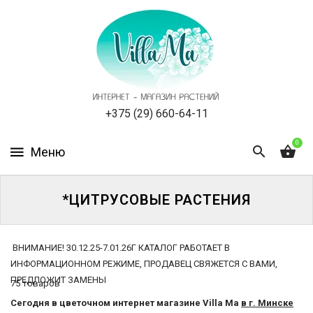
КАТАЛОГ
КАК
ЗАКАЗАТЬ
СТАТЬИ
+375 (29) 660-64-11
0
НОВОСТИ,
АКЦИИ
ОТЗЫВЫ
*ЦИТРУСОВЫЕ РАСТЕНИЯ
ЮРЛИЦАМ
ВНИМАНИЕ! 30.12.25-7.01.26Г КАТАЛОГ РАБОТАЕТ В
ИНФОРМАЦИОННОМ РЕЖИМЕ, ПРОДАВЕЦ СВЯЖЕТСЯ С ВАМИ,
УСЛУГИ
ПРЕДЛОЖИТ ЗАМЕНЫ
75 товаров
ОДНОЛЕТНИЕ
Каталог
Сегодня в цветочном интернет магазине Villa Ma
в г. Минске