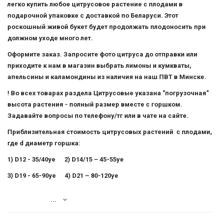
-
легко купить любое цитрусовое растение с плодами в
Жёлто-
2026!
подарочной упаковке с доставкой по Беларуси. Этот
плодные
роскошный живой букет будет продолжать плодоносить при
цитрусы,
должном уходе много лет.
лимоны
Оформите заказ. Запросите фото цитруса до отправки или
ВОЙТИ
приходите к нам в магазин выбрать лимоны и кумкваты,
Оранжево-
апельсины и каламондины из наличия на наш ПВТ в Минске.
плодные
ЗАБЫЛИ
! Во всех товарах раздела Цитрусовые указана "погрузочная"
цитрусы,
ПАРОЛЬ?
высота растения - полный размер вместе с горшком.
мандарины
Задавайте вопросы по телефону/тг или в чате на сайте.
Приблизительная стоимость цитрусовых растений с плодами,
где d диаметр горшка:
1) D12 - 35/40уе
2) D14/15 – 45-55уе
3) D19 - 65-90уе
4) D21 – 80-120уе
...