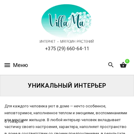
КАТАЛОГ
КАК
ЗАКАЗАТЬ
СТАТЬИ
+375 (29) 660-64-11
0
НОВОСТИ,
АКЦИИ
ОТЗЫВЫ
УНИКАЛЬНЫЙ ИНТЕРЬЕР
ЮРЛИЦАМ
Для каждого человека уют в доме — нечто особенное,
неповторимое, наполненное теплом и эмоциями, воспоминаниями
УСЛУГИ
или мечтами жильцов. В любой интерьер человек вкладывает
6 товаров
частичку своего настроения, характера, наполняет пространство
ОДНОЛЕТНИЕ
Каталог
в доме в соответствии со своими предпочтениями, в результате