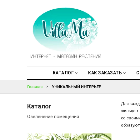
КАТАЛОГ
ВОЙТИ
КАК
ЗАКАЗАТЬ
ЗАБЫЛИ
ПАРОЛЬ?
СТАТЬИ
НОВОСТИ,
АКЦИИ
КАТАЛОГ
КАК ЗАКАЗАТЬ
С
Главная
УНИКАЛЬНЫЙ ИНТЕРЬЕР
ОТЗЫВЫ
ЮРЛИЦАМ
Для кажд
Каталог
жильцов. 
Озеленение помещения
со своими
УСЛУГИ
образуют
ОДНОЛЕТНИЕ