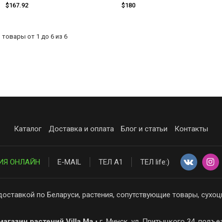
$167.92
$180
товары от 1 до 6 из 6
Каталог
Доставка и оплата
Блог и статьи
Контакты
ИЯ ОНЛАЙН
E-MAIL
ТЕЛ А1
ТЕЛ life:)
доставкой по Беларуси, растения, сопутствующие товары, сухоц
агазин растений Villa Ma
• г. Минск, ул. Притыцкого 34, подъе