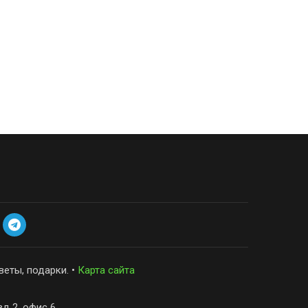
веты, подарки. •
Карта сайта
зд 2, офис 6