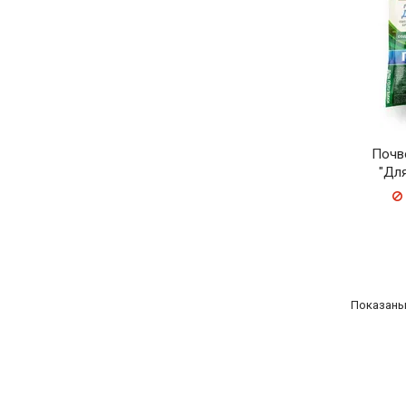
Почв
"Для
Показаны 