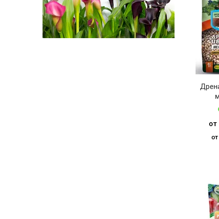
Дрен
м
от 
от