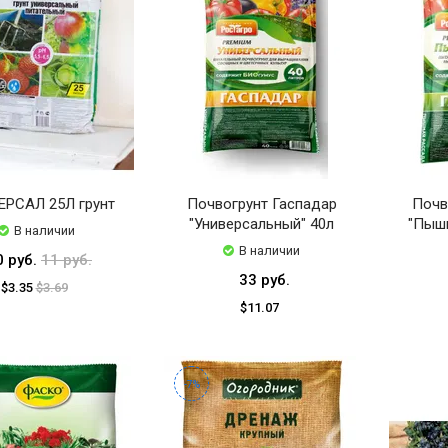
РСАЛ 25Л грунт
Почвогрунт Гаспадар
Почв
"Универсальный" 40л
"Пышн
В наличии
В наличии
0 руб.
11 руб.
33 руб.
$3.35
$3.69
$11.07
-7%