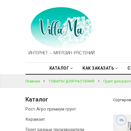
КАТАЛОГ
ВОЙТИ
КАК
ЗАКАЗАТЬ
ЗАБЫЛИ
ПАРОЛЬ?
СТАТЬИ
НОВОСТИ,
АКЦИИ
КАТАЛОГ
КАК ЗАКАЗАТЬ
С
Главная
ТОВАРЫ ДЛЯ РАСТЕНИЙ
Грунт для раст
ОТЗЫВЫ
ЮРЛИЦАМ
Каталог
Сортиров
Рост Агро премиум грунт
УСЛУГИ
Керамзит
-9%
ОДНОЛЕТНИЕ
Грунт разные производители