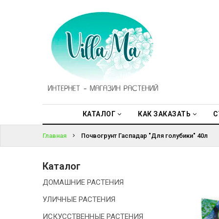
КАТАЛОГ
ВОЙТИ
КАК
ЗАКАЗАТЬ
ЗАБЫЛИ
ПАРОЛЬ?
СТАТЬИ
НОВОСТИ,
АКЦИИ
КАТАЛОГ
КАК ЗАКАЗАТЬ
С
Главная
Почвогрунт Гаспадар "Для голубики" 40л
ОТЗЫВЫ
ЮРЛИЦАМ
Каталог
ДОМАШНИЕ РАСТЕНИЯ
УСЛУГИ
УЛИЧНЫЕ РАСТЕНИЯ
ОДНОЛЕТНИЕ
ИСКУССТВЕННЫЕ РАСТЕНИЯ