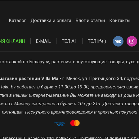
Каталог
Доставка и оплата
Блог и статьи
Контакты
ИЯ ОНЛАЙН
E-MAIL
ТЕЛ А1
ТЕЛ life:)
доставкой по Беларуси, растения, сопутствующие товары, сухоц
агазин растений Villa Ma
• г. Минск, ул. Притыцкого 34, подъе
ka.by работает в будни с 11-00 до 19-00, предварительно звонит
окупки в нашем интернет-магазине Вы можете не выходя из дома и
 по г.Минску ежедневно в будни с 10ч до 21ч. Доставка товар
пятницам. Нескучного времяпровождения и приятных покупок!
 Варакса М.В., адрес: 220082, г.Минск, ул. Притыцкого, 34, подъезд 2, офи