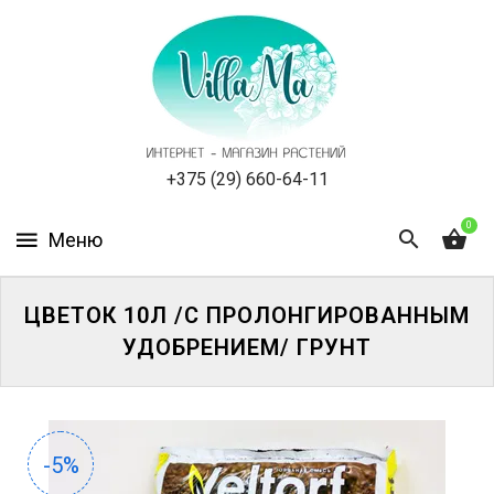
КАТАЛОГ
КАК
ЗАКАЗАТЬ
СТАТЬИ
+375 (29) 660-64-11
0
НОВОСТИ,
АКЦИИ
ОТЗЫВЫ
ЦВЕТОК 10Л /С ПРОЛОНГИРОВАННЫМ
УДОБРЕНИЕМ/ ГРУНТ
ЮРЛИЦАМ
УСЛУГИ
-5%
ОДНОЛЕТНИЕ