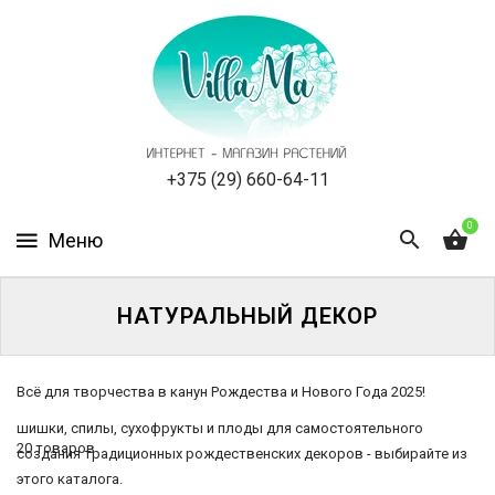
КАТАЛОГ
КАК
ЗАКАЗАТЬ
СТАТЬИ
+375 (29) 660-64-11
0
НОВОСТИ,
АКЦИИ
ОТЗЫВЫ
НАТУРАЛЬНЫЙ ДЕКОР
ЮРЛИЦАМ
Всё для творчества в канун Рождества и Нового Года 2025!
УСЛУГИ
шишки, спилы, сухофрукты и плоды для самостоятельного
20 товаров
создания традиционных рождественских декоров - выбирайте из
ОДНОЛЕТНИЕ
Каталог
этого каталога.