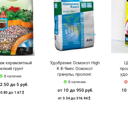
аж керамзитный
Удобрение Осмокот High
Ц
елкий грунт
K 8-9мес Осмокот
про
гранулы, пролонг.
удо
В наличии
В наличии
2.50 до 5 руб.
от 10 до 950 руб.
10
 0.83 до 1.67 $
от 3.34 до 316.94 $