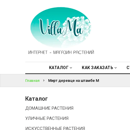
КАТАЛОГ
ВОЙТИ
КАК
ЗАКАЗАТЬ
ЗАБЫЛИ
ПАРОЛЬ?
СТАТЬИ
НОВОСТИ,
АКЦИИ
КАТАЛОГ
КАК ЗАКАЗАТЬ
С
Главная
Мирт деревце на штамбе M
ОТЗЫВЫ
ЮРЛИЦАМ
Каталог
ДОМАШНИЕ РАСТЕНИЯ
УСЛУГИ
УЛИЧНЫЕ РАСТЕНИЯ
ОДНОЛЕТНИЕ
ИСКУССТВЕННЫЕ РАСТЕНИЯ