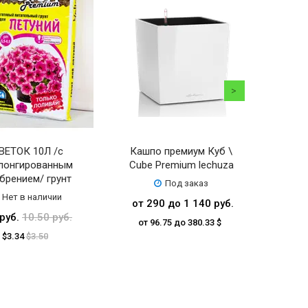
ВЕТОК 10Л /с
Кашпо премиум Куб \
Кашпо
лонгированным
Cube Premium lechuza
Коло
брением/ грунт
Под заказ
Нет в наличии
от 290 до 1 140 руб.
 руб.
10.50 руб.
от 
от 96.75 до 380.33 $
$3.34
$3.50
от 