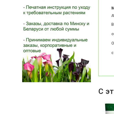
М
д
В
о
О
с
С э