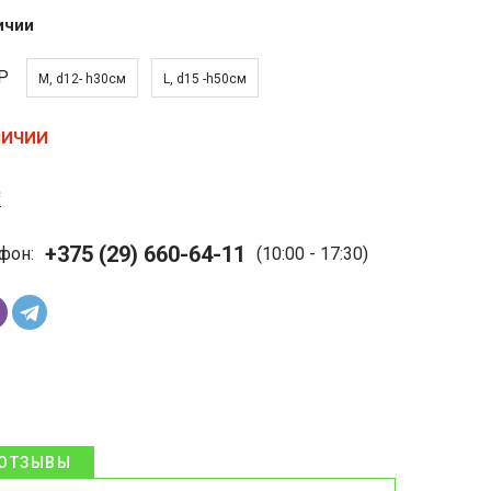
ичии
Р
M, d12- h30см
L, d15 -h50см
ЛИЧИИ
с
+375 (29) 660-64-11
фон:
(10:00 - 17:30)
ОТЗЫВЫ