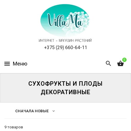
КАТАЛОГ
КАК
ЗАКАЗАТЬ
СТАТЬИ
+375 (29) 660-64-11
0
НОВОСТИ,
АКЦИИ
ОТЗЫВЫ
СУХОФРУКТЫ И ПЛОДЫ
ДЕКОРАТИВНЫЕ
ЮРЛИЦАМ
СНАЧАЛА НОВЫЕ
УСЛУГИ
ОДНОЛЕТНИЕ
9 товаров