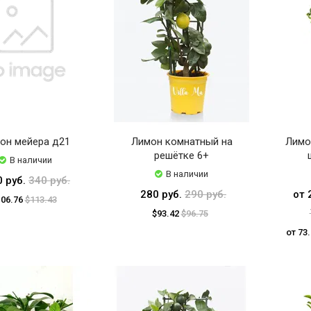
он мейера д21
Лимон комнатный на
Лимо
решётке 6+
В наличии
В наличии
0 руб.
340 руб.
280 руб.
290 руб.
от 
106.76
$113.43
$93.42
$96.75
от 73