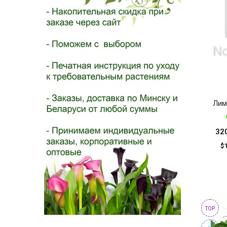
- 2026!
Лим
32
$
TOP