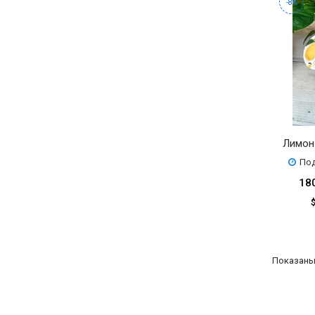
-8%
Лимон
Под
18
Показаны 