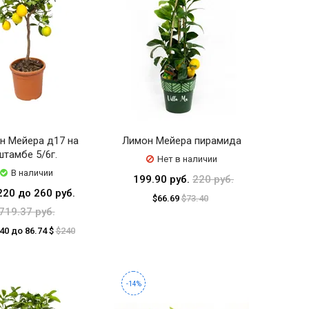
н Мейера д17 на
Лимон Мейера пирамида
штамбе 5/6г.
Нет в наличии
В наличии
199.90 руб.
220 руб.
220 до 260 руб.
$66.69
$73.40
719.37 руб.
.40 до 86.74 $
$240
-14%