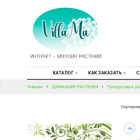
КАТАЛОГ
ВОЙТИ
КАК
ЗАКАЗАТЬ
ЗАБЫЛИ
ПАРОЛЬ?
СТАТЬИ
НОВОСТИ,
АКЦИИ
КАТАЛОГ
КАК ЗАКАЗАТЬ
С
Главная
ДОМАШНИЕ РАСТЕНИЯ
*Цитрусовые ра
ОТЗЫВЫ
ЮРЛИЦАМ
Сортиров
УСЛУГИ
-6%
ОДНОЛЕТНИЕ