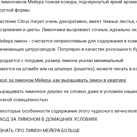
 лимончиков Мейера тонкая кожура, подчёркнутый яркий арома
руглой формы.
астение
Citrus meyeri
очень декоративно, имеет тёмные листья,
озревания и цветы. Лимончики вызревают сочные, идеально ок
ейера лимон - считается неприхотливым для содержания в ком
ачинающих цитрусоводов. Популярен в качестве роскошного бу
родаётся с плодами, размер лимона указан минимальный.
меется на штамбе или на шпалере (решетке), можете писать в 
ход за лимоном Мейера, как выращивать лимон в квартире
ыращивать лимонное дерево не сложно даже в условиях наших
изкой освещённостью.
екоторые особенности содержания этого чудесного вечнозелён
ХОД ЗА ЛИМОНОМ В ДОМАШНИХ УСЛОВИЯХ
ЗНАТЬ ПРО ЛИМОН МЕЙЕРА БОЛЬШЕ