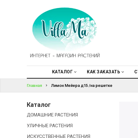
КАТАЛОГ
ВОЙТИ
КАК
ЗАКАЗАТЬ
ЗАБЫЛИ
ПАРОЛЬ?
СТАТЬИ
НОВОСТИ,
АКЦИИ
КАТАЛОГ
КАК ЗАКАЗАТЬ
С
Главная
Лимон Мейера д15 /на решетке
ОТЗЫВЫ
ЮРЛИЦАМ
Каталог
ДОМАШНИЕ РАСТЕНИЯ
УСЛУГИ
УЛИЧНЫЕ РАСТЕНИЯ
ОДНОЛЕТНИЕ
ИСКУССТВЕННЫЕ РАСТЕНИЯ