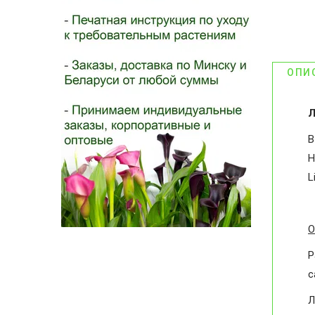
ОПИ
Л
В
Н
L
О
Р
с
Л