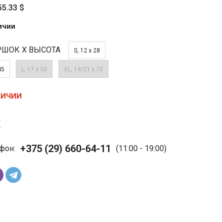
55.33 $
ичии
РШОК Х ВЫСОТА
S, 12 х 28
45
L, 17 х 50
XL, 19/21 х 70
ЛИЧИИ
с
+375 (29) 660-64-11
фон:
(11:00 - 19:00)