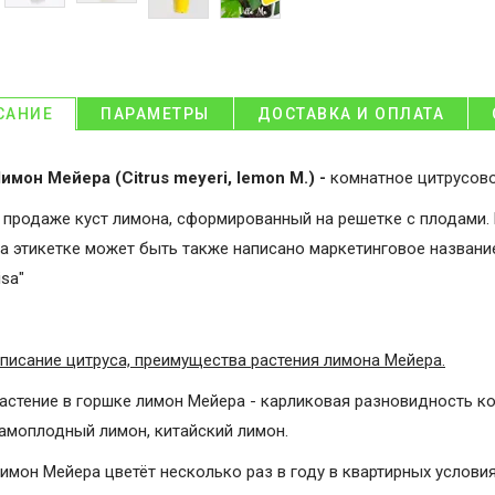
САНИЕ
ПАРАМЕТРЫ
ДОСТАВКА И ОПЛАТА
имон Мейера (
Citrus meyeri, lemon M.
) -
комнатное цитрусово
 продаже куст лимона, сформированный на решетке с плодами.
а этикетке может быть также написано маркетинговое название
isa"
писание цитруса, преимущества растения лимона Мейера.
астение в горшке лимон Мейера - карликовая разновидность к
амоплодный лимон, китайский лимон.
имон Мейера цветёт несколько раз в году в квартирных условия