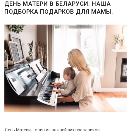
-
ДЕНЬ МАТЕРИ В БЕЛАРУСИ. НАША
2026!
ПОДБОРКА ПОДАРКОВ ДЛЯ МАМЫ.
ВОЙТИ
ЗАБЫЛИ
ПАРОЛЬ?
День Матери - один из важнейших праздников.