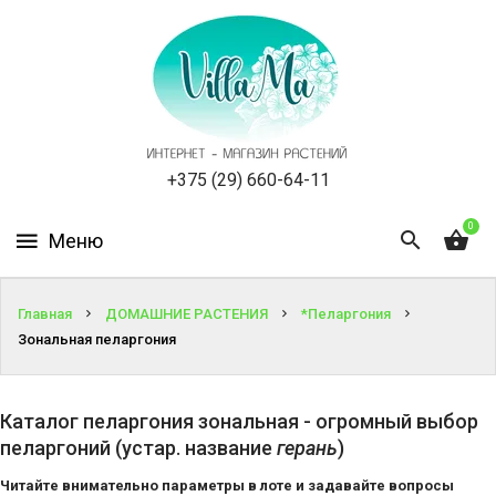
КАТАЛОГ
КАК
ЗАКАЗАТЬ
СТАТЬИ
+375 (29) 660-64-11
0
НОВОСТИ,
АКЦИИ
ОТЗЫВЫ
Главная
ДОМАШНИЕ РАСТЕНИЯ
*Пеларгония
Зональная пеларгония
ЮРЛИЦАМ
Каталог пеларгония зональная - огромный выбор
УСЛУГИ
пеларгоний (устар. название
герань
)
ОДНОЛЕТНИЕ
Читайте внимательно параметры в лоте и задавайте вопросы