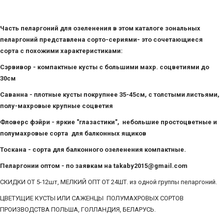
Часть пеларгоний для озеленения в этом каталоге зональных
пеларгоний представлена сорто-сериями- это сочетающиеся
сорта с похожими характеристиками:
Сэрвивор - компактные кусты с большими махр. соцветиями до
30см
Саванна - плотные кусты покрупнее 35-45см, с толстыми листьями,
полу-махровые крупные соцветия
Фловерс фэйри - яркие "глазастики", небольшие простоцветные и
полумахровые сорта для балконных ящиков
Тоскана - сорта для балконного озеленения компактные.
Пеларгонии оптом - по заявкам на
takaby2015@gmail.com
СКИДКИ ОТ 5-12шт, МЕЛКИЙ ОПТ ОТ 24ШТ. из одной группы пеларгоний.
ЦВЕТУЩИЕ КУСТЫ ИЛИ САЖЕНЦЫ ПОЛУМАХРОВЫХ СОРТОВ
ПРОИЗВОДСТВА ПОЛЬША, ГОЛЛАНДИЯ, БЕЛАРУСЬ.