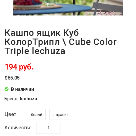
Кашпо ящик Куб
КолорТрипл \ Cube Color
Triple lechuza
194 руб.
$65.05
В наличии
Бренд:
lechuza
Цвет
белый
антрацит
Количество