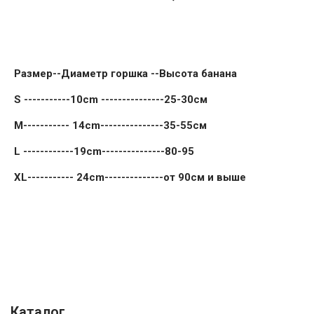
Размер--Диаметр
горшка --Высота банана
S -----------10cm ---------------25-30см
M----------- 14cm---------------35-55см
L ------------19cm---------------80-95
XL----------- 24cm--------------от 90см и выше
Каталог