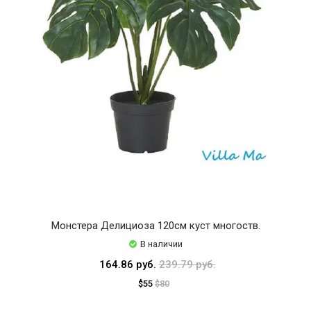
Монстера Делициоза 120см куст многоств.
В наличии
164.86 руб.
239.79 руб.
$55
$80