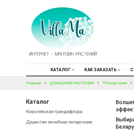
КАТАЛОГ
ВОЙТИ
КАК
ЗАКАЗАТЬ
ЗАБЫЛИ
ПАРОЛЬ?
СТАТЬИ
НОВОСТИ,
АКЦИИ
КАТАЛОГ
КАК ЗАКАЗАТЬ
С
Главная
ДОМАШНИЕ РАСТЕНИЯ
*Пеларгония
ОТЗЫВЫ
ЮРЛИЦАМ
Каталог
Волшеб
эффект
Королевская грандифлора
УСЛУГИ
Выбира
Душистая лечебная пеларгония
Белару
ОДНОЛЕТНИЕ