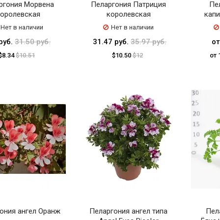
ргония Морвена
Пеларгония Патриция
Пе
оролевская
королевская
капи
Нет в наличии
Нет в наличии
руб.
31.50 руб.
31.47 руб.
35.97 руб.
от
$8.34
$10.51
$10.50
$12
от 
ония ангел Оранж
Пеларгония ангел типа
Пел