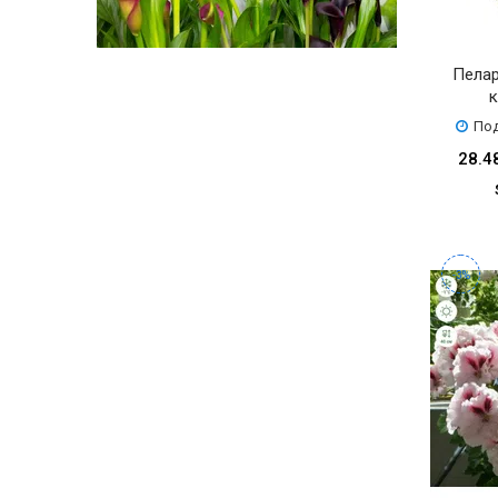
Пелар
к
Под
28.4
-3%