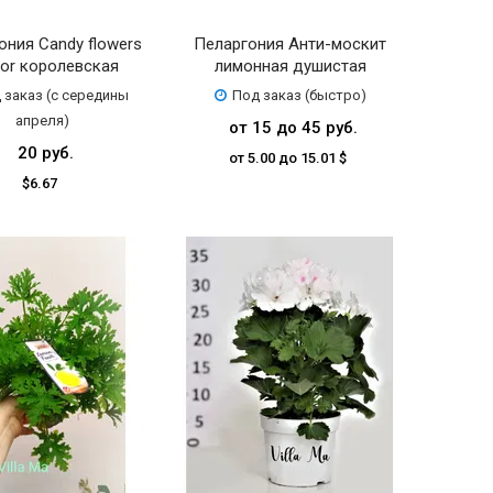
ония Candy flowers
Пеларгония Анти-москит
lor королевская
лимонная душистая
 заказ (с середины
Под заказ (быстро)
апреля)
от 15 до 45 руб.
20 руб.
от 5.00 до 15.01 $
$6.67