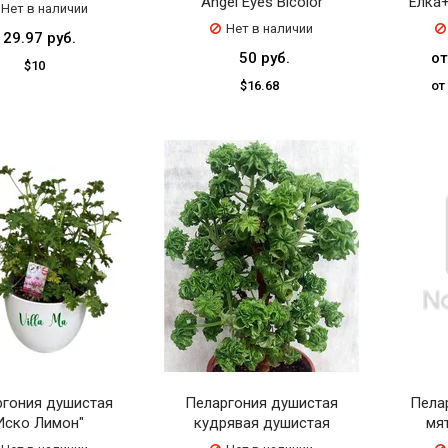
Angel Eyes Bicolor
Ёлка
Нет в наличии
Нет в наличии
29.97 руб.
50 руб.
от
$10
$16.68
от
ргония душистая
Пеларгония душистая
Пела
Иско Лимон"
кудрявая душистая
мя