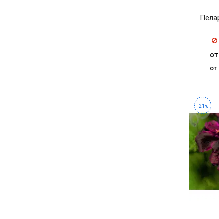
Пела
от
от 
-21%