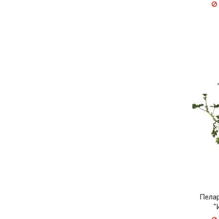
Пела
"