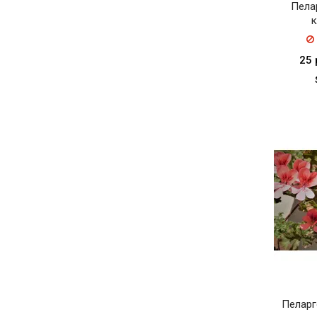
Пела
к
25 
Пеларг