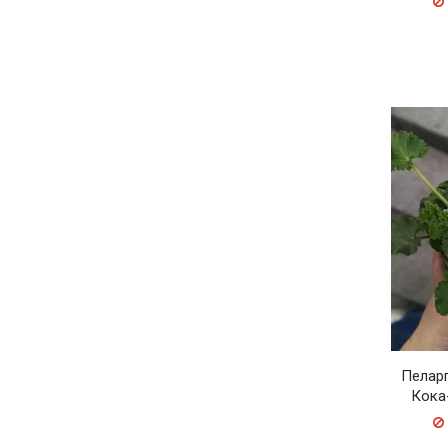
Пелар
Кока