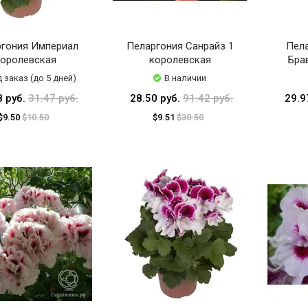
гония Империал
Пеларгония Санрайз 1
Пела
оролевская
королевская
Бра
 заказ (до 5 дней)
В наличии
8 руб.
31.47 руб.
28.50 руб.
91.42 руб.
29.9
$9.50
$10.50
$9.51
$30.50