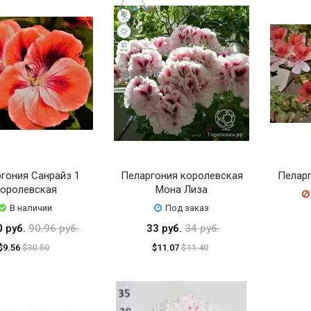
-3%
гония Санрайз 1
Пеларгония королевская
Пеларг
оролевская
Мона Лиза
В наличии
Под заказ
0 руб.
90.96 руб.
33 руб.
34 руб.
$9.56
$30.50
$11.07
$11.40