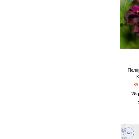
Пела
к
25 
-14%