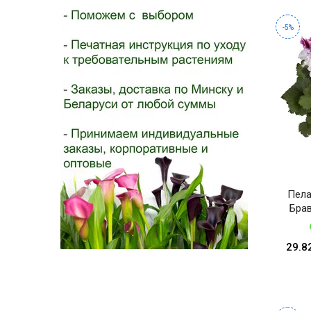
- 2026!
-5%
Пела
Бра
29.8