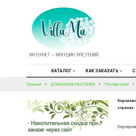
КАТАЛОГ
ВОЙТИ
КАК
ЗАКАЗАТЬ
ЗАБЫЛИ
ПАРОЛЬ?
СТАТЬИ
НОВОСТИ,
АКЦИИ
КАТАЛОГ
КАК ЗАКАЗАТЬ
С
Главная
ДОМАШНИЕ РАСТЕНИЯ
*Пеларгония
ОТЗЫВЫ
ЮРЛИЦАМ
Королевс
странах.
УСЛУГИ
Сортиров
ОДНОЛЕТНИЕ