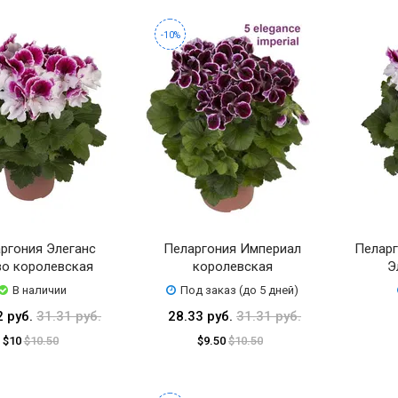
-10%
ргония Элеганс
Пеларгония Империал
Пеларг
во королевская
королевская
Э
В наличии
Под заказ (до 5 дней)
2 руб.
31.31 руб.
28.33 руб.
31.31 руб.
$10
$10.50
$9.50
$10.50