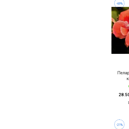
-69%
Пелар
к
28.5
-21%