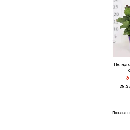
Пеларго
к
28.3
Показаны 