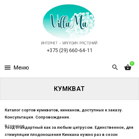
КАТАЛОГ
КАК
ЗАКАЗАТЬ
СТАТЬИ
+375 (29) 660-64-11
0
НОВОСТИ,
АКЦИИ
ОТЗЫВЫ
КУМКВАТ
ЮРЛИЦАМ
Каталог сортов кумкватов, кинканов, доступных к заказу.
Консультация. Сопровождение.
УСЛУГИ
8 товаров
Уход стандартный как за любым цитрусом. Единственное, для
ОДНОЛЕТНИЕ
стимуляции плодоношения Кинкана нужно раз в сезон