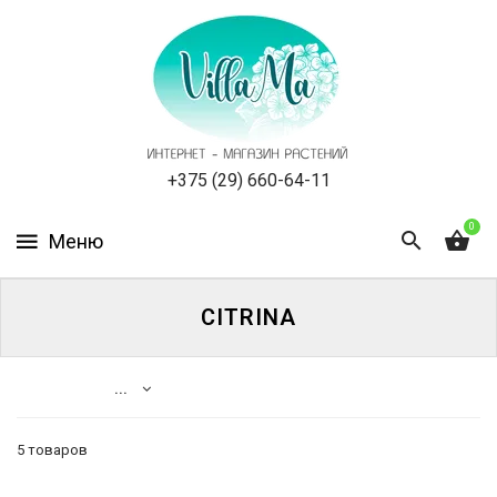
КАТАЛОГ
КАК
ЗАКАЗАТЬ
СТАТЬИ
+375 (29) 660-64-11
0
НОВОСТИ,
АКЦИИ
ОТЗЫВЫ
CITRINA
ЮРЛИЦАМ
...
УСЛУГИ
5 товаров
ОДНОЛЕТНИЕ
Каталог