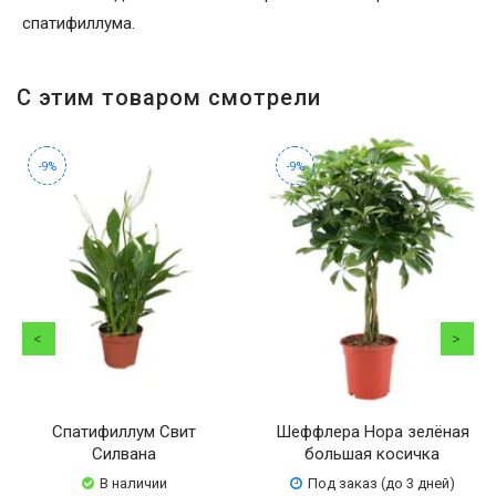
спатифиллума.
С этим товаром смотрели
-9%
-9%
Спатифиллум Свит
Шеффлера Нора зелёная
Силвана
большая косичка
В наличии
Под заказ (до 3 дней)