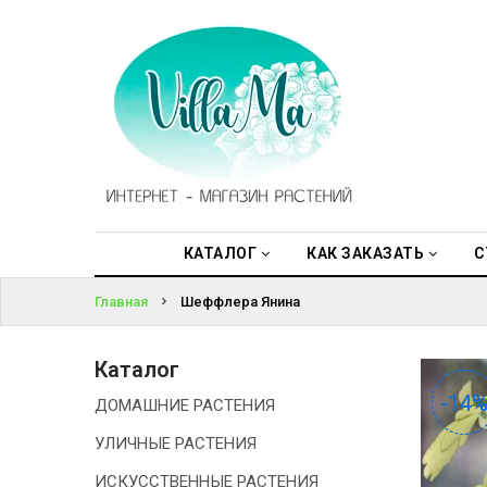
КАТАЛОГ
ВОЙТИ
КАК
ЗАКАЗАТЬ
ЗАБЫЛИ
ПАРОЛЬ?
СТАТЬИ
НОВОСТИ,
АКЦИИ
КАТАЛОГ
КАК ЗАКАЗАТЬ
С
Главная
Шеффлера Янина
ОТЗЫВЫ
ЮРЛИЦАМ
Каталог
-14
-14
ДОМАШНИЕ РАСТЕНИЯ
УСЛУГИ
УЛИЧНЫЕ РАСТЕНИЯ
ОДНОЛЕТНИЕ
ИСКУССТВЕННЫЕ РАСТЕНИЯ