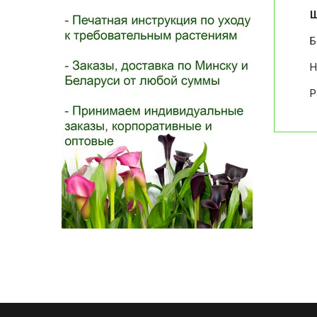
Ш
Б
Н
Р