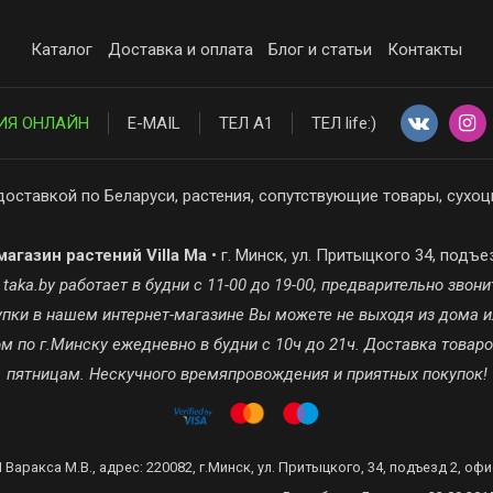
Каталог
Доставка и оплата
Блог и статьи
Контакты
ИЯ ОНЛАЙН
E-MAIL
ТЕЛ А1
ТЕЛ life:)
доставкой по Беларуси, растения, сопутствующие товары, сухоц
агазин растений Villa Ma
• г. Минск, ул. Притыцкого 34, подъе
ka.by работает в будни с 11-00 до 19-00, предварительно звонит
окупки в нашем интернет-магазине Вы можете не выходя из дома и
 по г.Минску ежедневно в будни с 10ч до 21ч. Доставка товар
пятницам. Нескучного времяпровождения и приятных покупок!
 Варакса М.В., адрес: 220082, г.Минск, ул. Притыцкого, 34, подъезд 2, офи