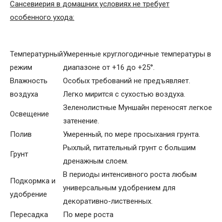
Сансевиерия в домашних условиях не требует
особенного ухода:
Температурный
Умеренные круглогодичные температуры в
режим
диапазоне от +16 до +25°.
Влажность
Особых требований не предъявляет.
воздуха
Легко мирится с сухостью воздуха.
Зеленолистные Муншайн переносят легкое
Освещение
затенение.
Полив
Умеренный, по мере просыхания грунта.
Рыхлый, питательный грунт с большим
Грунт
дренажным слоем.
В периоды интенсивного роста любым
Подкормка и
универсальным удобрением для
удобрение
декоративно-лиственных.
Пересадка
По мере роста