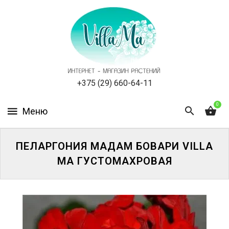
КАТАЛОГ
КАК
ЗАКАЗАТЬ
СТАТЬИ
+375 (29) 660-64-11
0
НОВОСТИ,
АКЦИИ
ОТЗЫВЫ
ПЕЛАРГОНИЯ МАДАМ БОВАРИ VILLA
MA ГУСТОМАХРОВАЯ
ЮРЛИЦАМ
УСЛУГИ
ОДНОЛЕТНИЕ