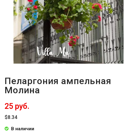
Пеларгония ампельная
Молина
25 руб.
$8.34
В наличии