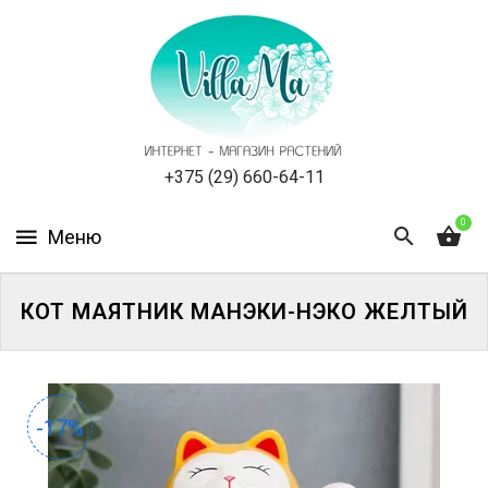
КАТАЛОГ
КАК
ЗАКАЗАТЬ
СТАТЬИ
+375 (29) 660-64-11
0
НОВОСТИ,
АКЦИИ
ОТЗЫВЫ
КОТ МАЯТНИК МАНЭКИ-НЭКО ЖЕЛТЫЙ
ЮРЛИЦАМ
УСЛУГИ
-17%
ОДНОЛЕТНИЕ