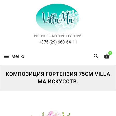
КАТАЛОГ
КАК
ЗАКАЗАТЬ
СТАТЬИ
+375 (29) 660-64-11
0
НОВОСТИ,
АКЦИИ
ОТЗЫВЫ
КОМПОЗИЦИЯ ГОРТЕНЗИЯ 75СМ VILLA
MA ИСКУССТВ.
ЮРЛИЦАМ
УСЛУГИ
ОДНОЛЕТНИЕ