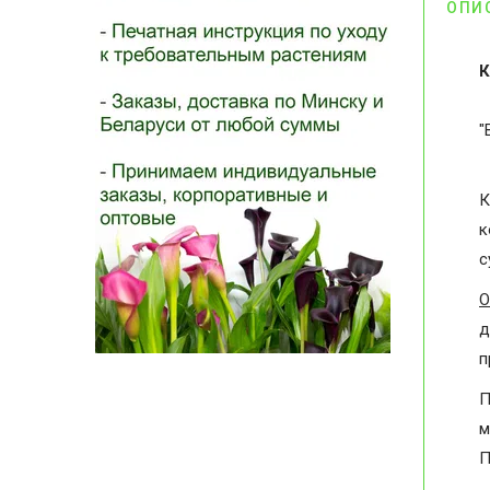
ОПИ
К
"
К
к
с
О
д
п
П
м
П