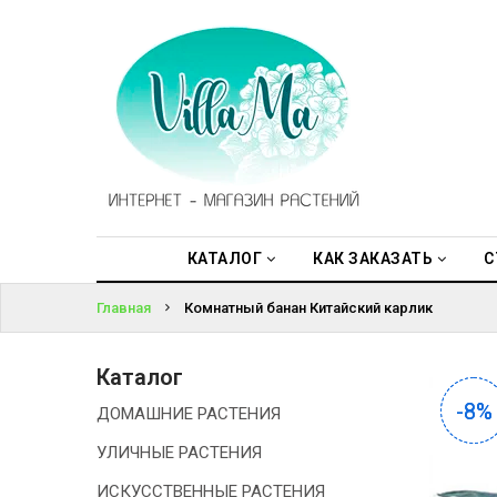
КАТАЛОГ
ВОЙТИ
КАК
ЗАКАЗАТЬ
ЗАБЫЛИ
ПАРОЛЬ?
СТАТЬИ
НОВОСТИ,
АКЦИИ
КАТАЛОГ
КАК ЗАКАЗАТЬ
С
Главная
Комнатный банан Китайский карлик
ОТЗЫВЫ
ЮРЛИЦАМ
Каталог
-8%
-8%
ДОМАШНИЕ РАСТЕНИЯ
УСЛУГИ
УЛИЧНЫЕ РАСТЕНИЯ
ОДНОЛЕТНИЕ
ИСКУССТВЕННЫЕ РАСТЕНИЯ