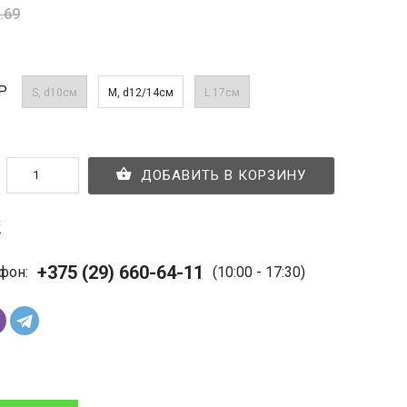
.69
Р
S, d10см
M, d12/14см
L 17см
ДОБАВИТЬ В КОРЗИНУ
с
+375 (29) 660-64-11
фон:
(10:00 - 17:30)