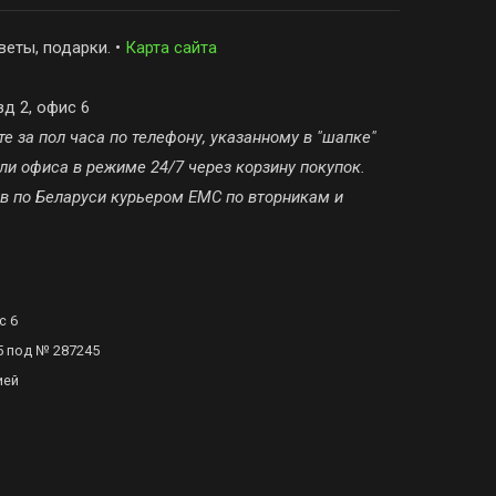
веты, подарки. •
Карта сайта
зд 2, офис 6
е за пол часа по телефону, указанному в "шапке"
ли офиса в режиме 24/7 через корзину покупок.
ов по Беларуси курьером ЕМС по вторникам и
с 6
5 под № 287245
ией