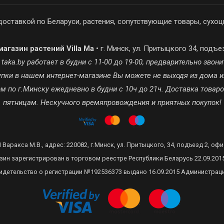
доставкой по Беларуси, растения, сопутствующие товары, сухоц
агазин растений Villa Ma
• г. Минск, ул. Притыцкого 34, подъе
ka.by работает в будни с 11-00 до 19-00, предварительно звонит
окупки в нашем интернет-магазине Вы можете не выходя из дома и
 по г.Минску ежедневно в будни с 10ч до 21ч. Доставка товар
пятницам. Нескучного времяпровождения и приятных покупок!
 Варакса М.В., адрес: 220082, г.Минск, ул. Притыцкого, 34, подъезд 2, офи
зин зарегистрирован в торговом реестре Республики Беларусь 22.09.201
идетельство о регистрации №192536373 выдано 16.09.2015 Администрац