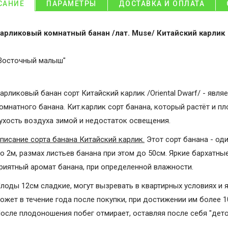
САНИЕ
ПАРАМЕТРЫ
ДОСТАВКА И ОПЛАТА
арликовый комнатный банан /лат. Muse/ Китайский карлик
Восточный малыш"
арликовый банан сорт Китайский карлик /Oriental Dwarf/ - яв
омнатного банана. Кит.карлик сорт банана, который растёт и п
ухость воздуха зимой и недостаток освещения.
писание сорта банана Китайский карлик.
Этот сорт банана - од
о 2м, размах листьев банана при этом до 50см. Яркие бархатн
риятный аромат банана, при определенной влажности.
лоды 12см сладкие, могут вызревать в квартирных условиях и 
ожет в течение года после покупки, при достижении им более 
осле плодоношения побег отмирает, оставляя после себя "дето