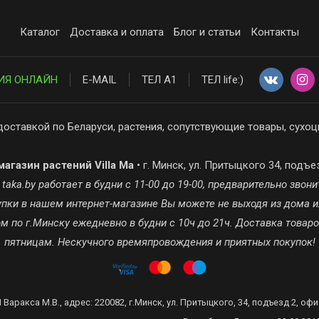
Каталог
Доставка и оплата
Блог и статьи
Контакты
ИЯ ОНЛАЙН
E-MAIL
ТЕЛ А1
ТЕЛ life:)
доставкой по Беларуси, растения, сопутствующие товары, сухоц
агазин растений Villa Ma
• г. Минск, ул. Притыцкого 34, подъе
ka.by работает в будни с 11-00 до 19-00, предварительно звонит
окупки в нашем интернет-магазине Вы можете не выходя из дома и
 по г.Минску ежедневно в будни с 10ч до 21ч. Доставка товар
пятницам. Нескучного времяпровождения и приятных покупок!
 Варакса М.В., адрес: 220082, г.Минск, ул. Притыцкого, 34, подъезд 2, офи