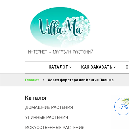
КАТАЛОГ
ВОЙТИ
КАК
ЗАКАЗАТЬ
ЗАБЫЛИ
ПАРОЛЬ?
СТАТЬИ
НОВОСТИ,
АКЦИИ
КАТАЛОГ
КАК ЗАКАЗАТЬ
С
Главная
Ховея форстера или Кентия Пальма
ОТЗЫВЫ
ЮРЛИЦАМ
Каталог
-7%
-7%
ДОМАШНИЕ РАСТЕНИЯ
УСЛУГИ
УЛИЧНЫЕ РАСТЕНИЯ
ОДНОЛЕТНИЕ
ИСКУССТВЕННЫЕ РАСТЕНИЯ