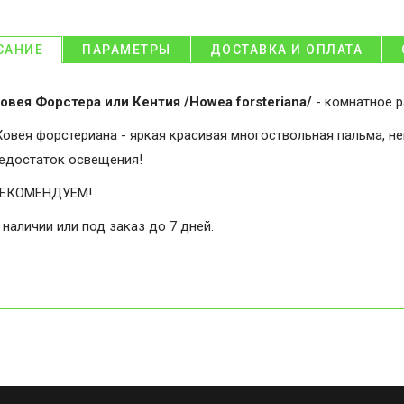
САНИЕ
ПАРАМЕТРЫ
ДОСТАВКА И ОПЛАТА
овея Форстера или Кентия /Howea forsteriana/
- комнатное р
овея форстериана - яркая красивая многоствольная пальма, не
едостаток освещения!
ЕКОМЕНДУЕМ!
 наличии или под заказ до 7 дней.