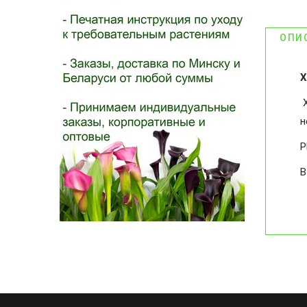
ОПИ
Х
Х
н
Р
В