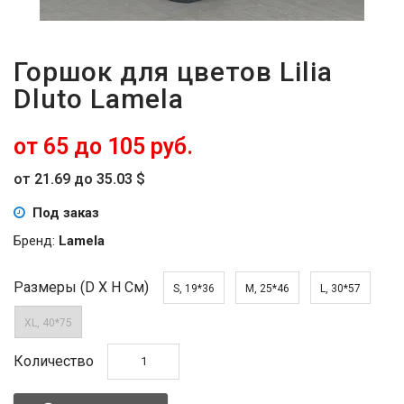
Горшок для цветов Lilia
Dluto Lamela
от 65 до 105 руб.
от 21.69 до 35.03 $
Под заказ
Бренд:
Lamela
Размеры (D Х H См)
S, 19*36
M, 25*46
L, 30*57
XL, 40*75
Количество