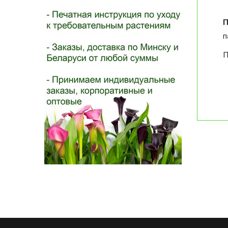
П
п
П