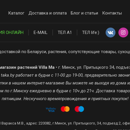
Каталог
Доставка и оплата
Блог и статьи
Контакты
ИЯ ОНЛАЙН
E-MAIL
ТЕЛ А1
ТЕЛ life:)
доставкой по Беларуси, растения, сопутствующие товары, сухоц
агазин растений Villa Ma
• г. Минск, ул. Притыцкого 34, подъе
ka.by работает в будни с 11-00 до 19-00, предварительно звонит
окупки в нашем интернет-магазине Вы можете не выходя из дома и
 по г.Минску ежедневно в будни с 10ч до 21ч. Доставка товар
пятницам. Нескучного времяпровождения и приятных покупок!
 Варакса М.В., адрес: 220082, г.Минск, ул. Притыцкого, 34, подъезд 2, офи