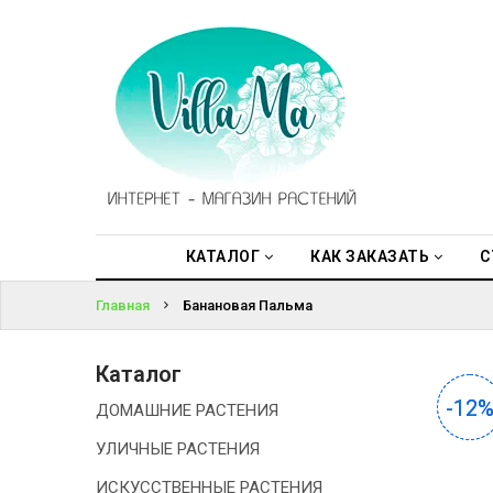
КАТАЛОГ
ВОЙТИ
КАК
ЗАКАЗАТЬ
ЗАБЫЛИ
ПАРОЛЬ?
СТАТЬИ
НОВОСТИ,
АКЦИИ
КАТАЛОГ
КАК ЗАКАЗАТЬ
С
Главная
Банановая Пальма
ОТЗЫВЫ
ЮРЛИЦАМ
Каталог
-12
-12
ДОМАШНИЕ РАСТЕНИЯ
УСЛУГИ
УЛИЧНЫЕ РАСТЕНИЯ
ОДНОЛЕТНИЕ
ИСКУССТВЕННЫЕ РАСТЕНИЯ