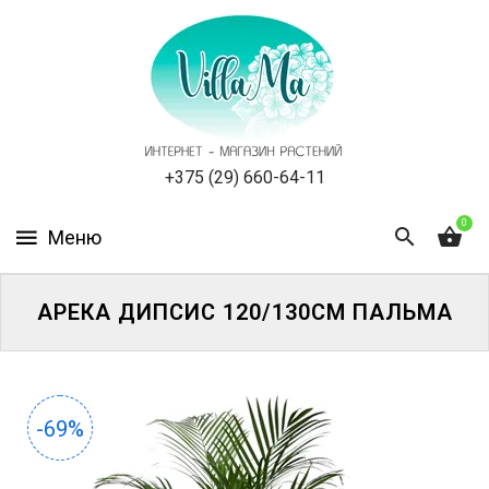
КАТАЛОГ
КАК
ЗАКАЗАТЬ
СТАТЬИ
+375 (29) 660-64-11
0
НОВОСТИ,
АКЦИИ
ОТЗЫВЫ
АРЕКА ДИПСИС 120/130СМ ПАЛЬМА
ЮРЛИЦАМ
УСЛУГИ
-69%
ОДНОЛЕТНИЕ