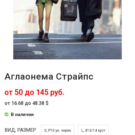
Аглаонема Страйпс
от 50 до 145 руб.
от 16.68 до 48.38 $
В наличии
ВИД, РАЗМЕР
S, P10 ук. черен
L, d13/14 куст