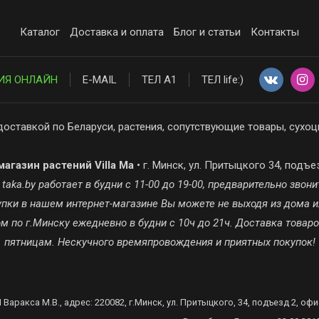
Каталог
Доставка и оплата
Блог и статьи
Контакты
ИЯ ОНЛАЙН
E-MAIL
ТЕЛ А1
ТЕЛ life:)
доставкой по Беларуси, растения, сопутствующие товары, сухоц
агазин растений Villa Ma
• г. Минск, ул. Притыцкого 34, подъе
ka.by работает в будни с 11-00 до 19-00, предварительно звонит
окупки в нашем интернет-магазине Вы можете не выходя из дома и
 по г.Минску ежедневно в будни с 10ч до 21ч. Доставка товар
пятницам. Нескучного времяпровождения и приятных покупок!
 Варакса М.В., адрес: 220082, г.Минск, ул. Притыцкого, 34, подъезд 2, офи