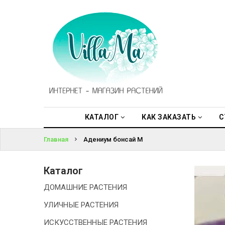
КАТАЛОГ
ВОЙТИ
КАК
ЗАКАЗАТЬ
ЗАБЫЛИ
ПАРОЛЬ?
СТАТЬИ
НОВОСТИ,
АКЦИИ
КАТАЛОГ
КАК ЗАКАЗАТЬ
С
Главная
Адениум бонсай М
ОТЗЫВЫ
ЮРЛИЦАМ
Каталог
ДОМАШНИЕ РАСТЕНИЯ
УСЛУГИ
УЛИЧНЫЕ РАСТЕНИЯ
ОДНОЛЕТНИЕ
ИСКУССТВЕННЫЕ РАСТЕНИЯ