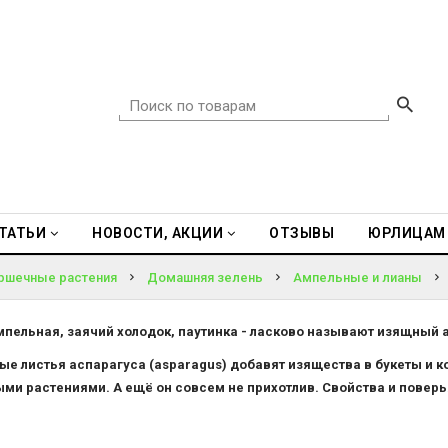
ТАТЬИ
НОВОСТИ, АКЦИИ
ОТЗЫВЫ
ЮРЛИЦАМ
ршечные растения
Домашняя зелень
Ампельные и лианы
мпельная, заячий холодок, паутинка - ласково называют изящный 
е листья аспарагуса (asparagus) добавят изящества в букеты и ко
ми растениями. А ещё он совсем не прихотлив. Свойства и поверь