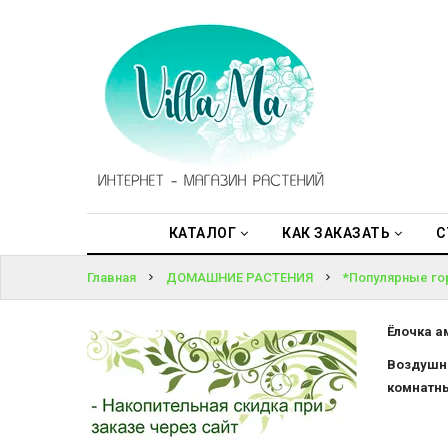
КАТАЛОГ
ВОЙТИ
КАК
ЗАКАЗАТЬ
ЗАБЫЛИ
ПАРОЛЬ?
СТАТЬИ
НОВОСТИ,
АКЦИИ
КАТАЛОГ
КАК ЗАКАЗАТЬ
С
Главная
ДОМАШНИЕ РАСТЕНИЯ
*Популярные го
ОТЗЫВЫ
ЮРЛИЦАМ
Ёлочка а
Воздушны
УСЛУГИ
комнатны
ОДНОЛЕТНИЕ