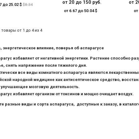
от 20 до 150 руб.
от 2
7 до 25.02 $
$8.34
от 6.67 до 50.04 $
от
товары от 1 до 4 из 4
, энергетическое влияние, поверья об аспарагусе
рагус избавляет от негативной энергетики. Растение способно ра
е, снять напряжение после тяжелого дня.
тически все виды комнатного аспарагуса являются лекарственны
йской народной медицине как антисептическое средство, восста
, улучшающее мозговую деятельность.
рагус избавляет организм от токсинов и мощно очищает воздух.
е разные виды и сорта аспарагуса, доступные к заказу, в каталог