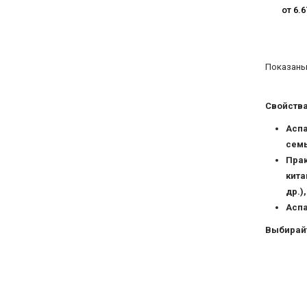
от 6.6
Показаны 
Свойства
Аспа
семь
Прак
кита
др.)
Аспа
Выбирайт