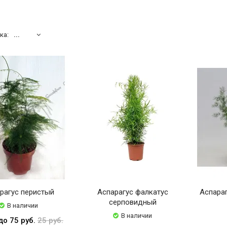
ка:
...
рагус перистый
Аспарагус фалкатус
Аспара
серповидный
В наличии
В наличии
до 75 руб.
25 руб.