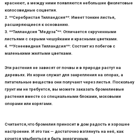
краснеют, а между ними появляются небольшие фиолетовые
колосовидные соцветия.
2. **Серебристая Тилландсия**: Имеет тонкие листья,
расширяющиеся к основанию.
3. **Тилландсия "Медуза"**: Отличается скрученными
листьями с серыми чешуйками и красными цветками.
4. **Уснеевидная Тилландсия**: Состоит из побегов с
маленькими желтыми цветками.
Эти растения не зависят от почвы и в природе растут на
деревьях. Их корни служат для закрепления на опорах, а
питательные вещества они получают через листья. Поскольку
грунт им не требуется, вы можете заказать бромелиевые
растения вместе со специальными блоками, моховыми
опорами или корягами.
Считается,что бромелия приносит в дом радость и хорошее
настроение. И это так — достаточно взглянуть на неё, как
хочется улыбнуться и быть энергичным.