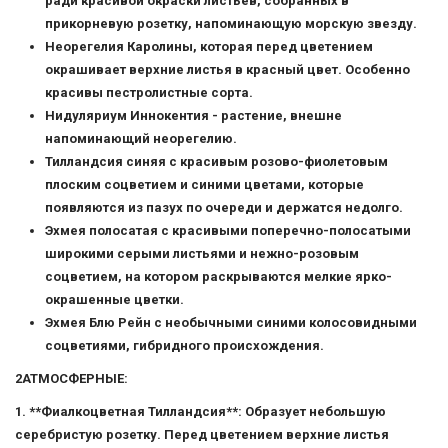
ради красивой окраски листьев, собранных в
прикорневую розетку, напоминающую морскую звезду.
Неорегелия Каролины, которая перед цветением
окрашивает верхние листья в красный цвет. Особенно
красивы пестролистные сорта.
Нидуляриум Иннокентия - растение, внешне
напоминающий неорегелию.
Тилландсия синяя с красивым розово-фиолетовым
плоским соцветием и синими цветами, которые
появляются из пазух по очереди и держатся недолго.
Эхмея полосатая с красивыми поперечно-полосатыми
широкими серыми листьями и нежно-розовым
соцветием, на котором раскрываются мелкие ярко-
окрашенные цветки.
Эхмея Блю Рейн с необычными синими колосовидными
соцветиями, гибридного происхождения.
2АТМОСФЕРНЫЕ:
1. **Фиалкоцветная Тилландсия**: Образует небольшую
серебристую розетку. Перед цветением верхние листья