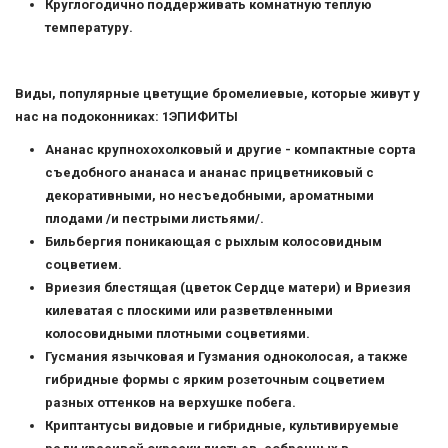
Круглогодично поддерживать комнатную теплую
температуру.
Виды, популярные цветущие бромелиевые, которые живут у
нас на подоконниках: 1ЭПИФИТЫ
Ананас крупнохохолковый и другие - компактные сорта
съедобного ананаса и ананас прицветниковый с
декоративными, но несъедобными, ароматными
плодами /и пестрыми листьями/.
Бильбергия поникающая с рыхлым колосовидным
соцветием.
Вриезия блестящая (цветок Сердце матери) и Вриезия
килеватая с плоскими или разветвленными
колосовидными плотными соцветиями.
Гусмания язычковая и Гузмания одноколосая, а также
гибридные формы с ярким розеточным соцветием
разных оттенков на верхушке побега.
Криптантусы видовые и гибридные, культивируемые