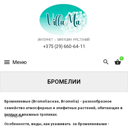
КАТАЛОГ
КАК
ЗАКАЗАТЬ
СТАТЬИ
+375 (29) 660-64-11
0
НОВОСТИ,
АКЦИИ
ОТЗЫВЫ
БРОМЕЛИИ
ЮРЛИЦАМ
Бромелиевые (Bromeliaceae, Bromelia) - разнообразное
семейство атмосферных и эпифитных растений, обитающие в
УСЛУГИ
теплых и влажных тропиках.
9 товаров
ОДНОЛЕТНИЕ
Каталог
Особенности, виды, как ухаживать за бромелиевыми -