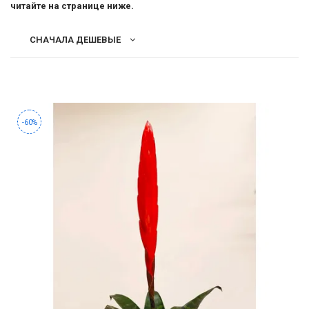
-
читайте на странице ниже.
Ананас
2026!
Тилландсия
СНАЧАЛА ДЕШЕВЫЕ
ВОЙТИ
ЗАБЫЛИ
-60%
ПАРОЛЬ?