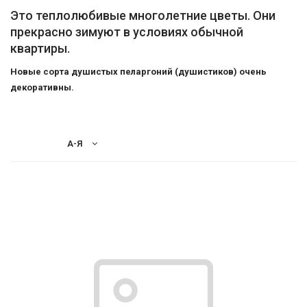
-
Это теплолюбивые многолетние цветы. Они
2026!
прекрасно зимуют в условиях обычной
квартиры.
Новые сорта душистых пеларгоний (душистиков) очень
ВОЙТИ
декоративны.
ЗАБЫЛИ
ПАРОЛЬ?
А-Я