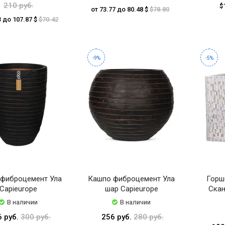
210 руб.
$
от 73.77 до 80.48 $
$78.80
3 до 107.87 $
$70.42
-9%
-5%
фиброцемент Ула
Кашпо фиброцемент Ула
Горш
Capieurope
шар Capieurope
Скан
В наличии
В наличии
6 руб.
300 руб.
256 руб.
280 руб.