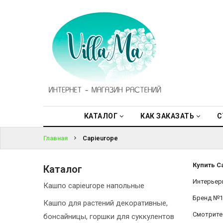
КАТАЛОГ
ВОЙТИ
КАК
ЗАКАЗАТЬ
ЗАБЫЛИ
ПАРОЛЬ?
СТАТЬИ
НОВОСТИ,
АКЦИИ
КАТАЛОГ
КАК ЗАКАЗАТЬ
С
Главная
Capieurope
ОТЗЫВЫ
ЮРЛИЦАМ
Купить C
Каталог
Интерьер
Кашпо capieurope напольные
УСЛУГИ
Бренд №1
Кашпо для растений декоративные,
Смотрите 
ОДНОЛЕТНИЕ
бонсайницы, горшки для суккулентов