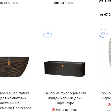
от 199
85.84
$100.60
$85.84
$93.89
от 67.0
-3%
-3%
ное Кашпо Nature
Кашпо из фиброцемента
Горшо
для комнатных
Сканди черный длин.
Capi
растений из
Capieurope
емента Capieurope
Нет в наличии