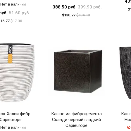
43
Нет в наличии
388.50 руб.
399.90 руб.
$
руб.
51.60 руб.
$130.27
$134.10
$16.77
$17.30
ок Хэлви фибр.
Кашпо из фиброцемента
Каш
Capieurope
Сканди черный гладкий
Ни
Capieurope
Нет в наличии