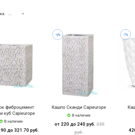
ка:
...
-6%
-7%
ок фиброцемент
Кашпо Сканди Capieurope
Каш
и куб Capieurope
В наличии
В наличии
от 220 до 240 руб.
235
.90 до 321.70 руб.
42
руб.