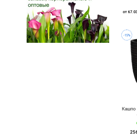
от 67.0
-15%
Кашпо 
25