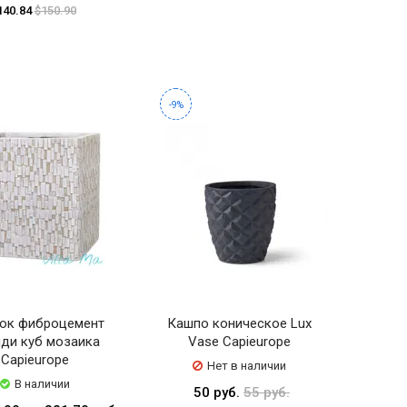
140.84
$150.90
-9%
ок фиброцемент
Кашпо коническое Lux
ди куб мозаика
Vase Capieurope
Capieurope
Нет в наличии
В наличии
50 руб.
55 руб.