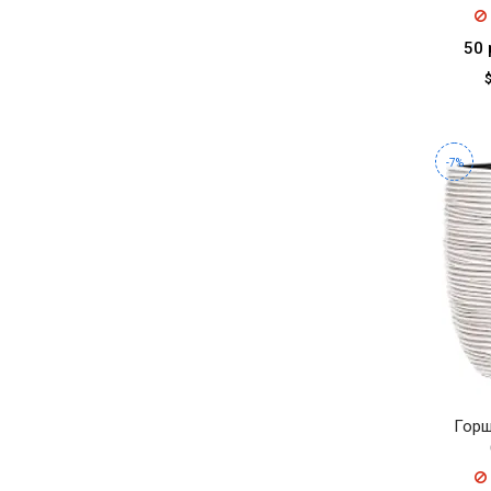
50 
-7%
Горш