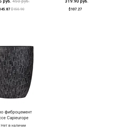
5 руб.
450 руб.
319.90 руб.
145.87
$150.90
$107.27
по фиброцемент
ссе Capieurope
Нет в наличии