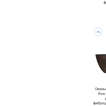
$
-3%
Оваль
Row 
фиброц