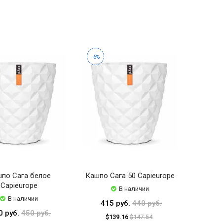
-6%
по Сага белое
Кашпо Сага 50 Capieurope
Capieurope
В наличии
В наличии
415 руб.
440 руб.
0 руб.
450 руб.
$139.16
$147.54