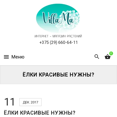
КАТАЛОГ
КАК
ЗАКАЗАТЬ
СТАТЬИ
+375 (29) 660-64-11
0
НОВОСТИ,
АКЦИИ
ОТЗЫВЫ
ЁЛКИ КРАСИВЫЕ НУЖНЫ?
ЮРЛИЦАМ
11
УСЛУГИ
ДЕК. 2017
ЁЛКИ КРАСИВЫЕ НУЖНЫ?
ОДНОЛЕТНИЕ