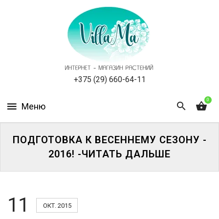
КАТАЛОГ
КАК
ЗАКАЗАТЬ
СТАТЬИ
+375 (29) 660-64-11
0
НОВОСТИ,
АКЦИИ
ОТЗЫВЫ
ПОДГОТОВКА К ВЕСЕННЕМУ СЕЗОНУ -
2016! -ЧИТАТЬ ДАЛЬШЕ
ЮРЛИЦАМ
УСЛУГИ
11
ОКТ. 2015
ОДНОЛЕТНИЕ