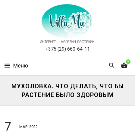
КАТАЛОГ
КАК
ЗАКАЗАТЬ
СТАТЬИ
+375 (29) 660-64-11
0
НОВОСТИ,
АКЦИИ
ОТЗЫВЫ
МУХОЛОВКА. ЧТО ДЕЛАТЬ, ЧТО БЫ
РАСТЕНИЕ БЫЛО ЗДОРОВЫМ
ЮРЛИЦАМ
УСЛУГИ
7
МАР. 2022
ОДНОЛЕТНИЕ