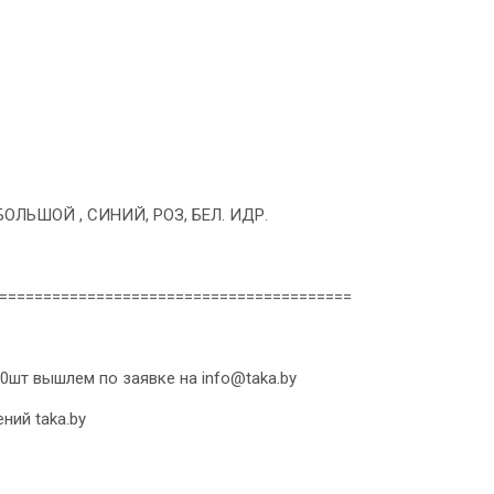
ЛЬШОЙ , СИНИЙ, РОЗ, БЕЛ. ИДР.
========================================
0шт вышлем по заявке на info@taka.by
ний taka.by