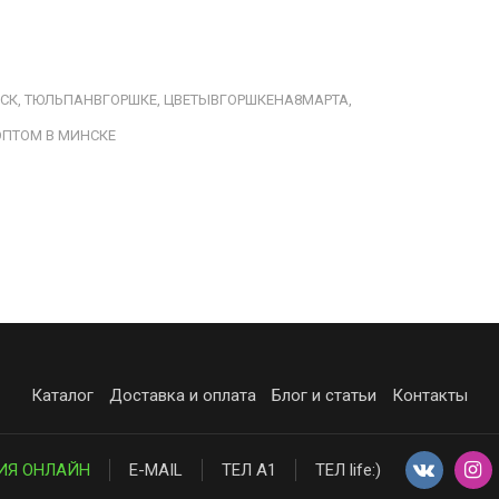
СК,
ТЮЛЬПАНВГОРШКЕ,
ЦВЕТЫВГОРШКЕНА8МАРТА,
ОПТОМ В МИНСКЕ
Каталог
Доставка и оплата
Блог и статьи
Контакты
ИЯ ОНЛАЙН
E-MAIL
ТЕЛ А1
ТЕЛ life:)