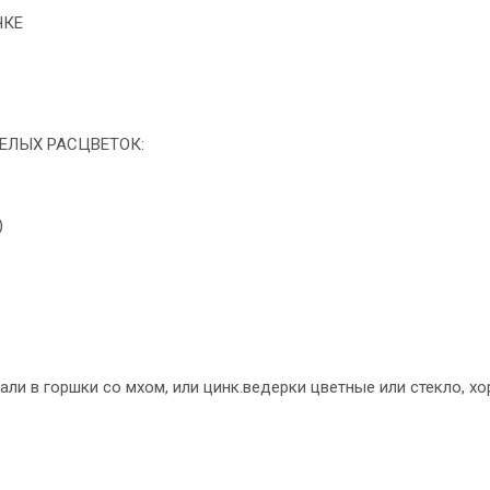
ЧКЕ
БЕЛЫХ РАСЦВЕТОК:
)
али в горшки со мхом, или цинк.ведерки цветные или стекло, х