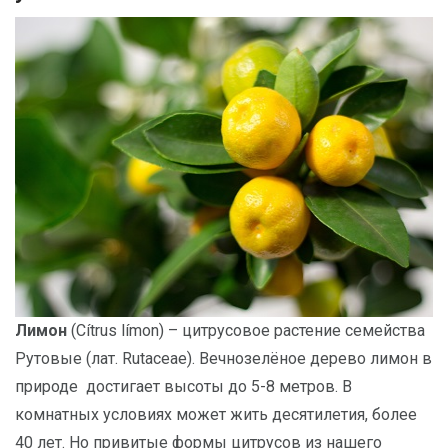
-
2026!
ВОЙТИ
ЗАБЫЛИ
ПАРОЛЬ?
Лимон
(Cítrus límon) – цитрусовое растение семейства
Рутовые (лат. Rutaceae). Вечнозелёное дерево лимон в
природе достигает высоты до 5-8 метров. В
комнатных условиях может жить десятилетия, более
40 лет. Но привитые формы цитрусов из нашего