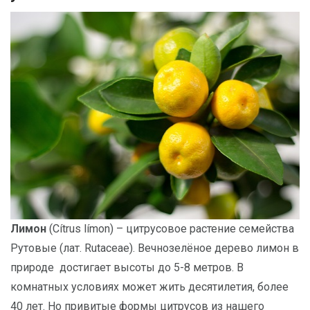
-
2026!
ВОЙТИ
ЗАБЫЛИ
ПАРОЛЬ?
Лимон
(Cítrus límon) – цитрусовое растение семейства
Рутовые (лат. Rutaceae). Вечнозелёное дерево лимон в
природе достигает высоты до 5-8 метров. В
комнатных условиях может жить десятилетия, более
40 лет. Но привитые формы цитрусов из нашего