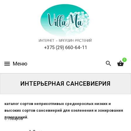
КАТАЛОГ
КАК
ЗАКАЗАТЬ
СТАТЬИ
+375 (29) 660-64-11
0
НОВОСТИ,
АКЦИИ
ОТЗЫВЫ
ИНТЕРЬЕРНАЯ САНСЕВИЕРИЯ
ЮРЛИЦАМ
каталог сортов неприхотливых среднерослых низких и
высоких сортов сансевиерий для озеленения и зонирования
УСЛУГИ
помещений.
6 товаров
ОДНОЛЕТНИЕ